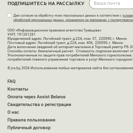
ПОДПИШИТЕСЬ НА РАССЫЛКУ
Даю согласие на обработку моих персональных данных в соответствии с
услови
обработкой персональных данных, механизмом их реализации, с последствиями д
ООО «Информационное правовое агентство Гревцова»
УНП: 191261281
Юридический адрес: Логойский тракт, д.22А, пом. 57, 220090, г. Минск
Почтовый адрес: Логойский тракт, д.22А, ком. 406, 220090, г. Минск
Дата включения сведений об интернет-магазине в Торговый реестр РБ 30
Способы оплаты: безналичный расчет. Стоимость подписки включает ст
Уполномоченные по защите прав потребителей Минского горисполкома: 
потребителей главного управления торговли и услуг Минского городского
© jvs.by, 2026
Использование любых материалов сайта без согласования
FAQ
Контакты
Оплата через Assist Belarus
Свидетельства о регистрации
О нас
Правила пользования
Публичный договор