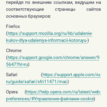
перейдя по внешним ссылкам, ведущим на
internal_auth_key
Технические/
10 часов
Использу
соответствующие страницы сайтов
функциональные
функцио
основных браузеров:
авториза
форуме
Firefox
_ym_isad
Статистика
2 дня
Использу
(
https://support.mozilla.org/ru/kb/udalenie-
(Yandex)
определ
kukov-dlya-udaleniya-informacii-kotoruyu-
)
наличия 
пользов
Chrome
блокиро
(
https://support.google.com/chrome/answer/9
рекламы
5647?hl=ru
)
ymex
Статистика
1 год
Хранит
(Yandex)
вспомог
Safari (
https://support.apple.com/ru-
информа
работы М
ru/guide/safari/sfri11471/mac
)
время с
идентиф
Opera (
https://help.opera.com/ru/latest/web-
и их
preferences/#Управление-файлами-cookie
)
альтерн
значени