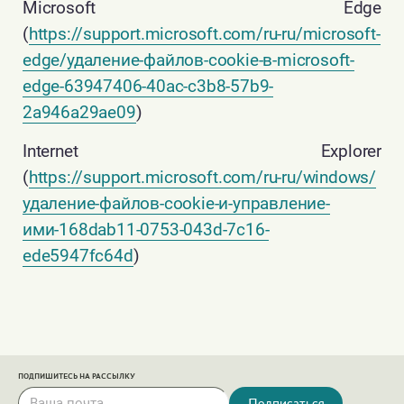
Microsoft Edge
yuidss
Статистика
1 год
Позволя
(
https://support.microsoft.com/ru-ru/microsoft-
(Yandex)
различа
edge/удаление-файлов-cookie-в-microsoft-
посетит
edge-63947406-40ac-c3b8-57b9-
i
Статистика
1 год
Использу
2a946a29ae09
)
(Yandex)
сохране
состоян
Internet Explorer
пользова
(
https://support.microsoft.com/ru-ru/windows/
промежу
запроса
удаление-файлов-cookie-и-управление-
страниц
ими-168dab11-0753-043d-7c16-
bh
Статистика
1 год
Собирае
ede5947fc64d
)
(Yandex)
информа
поведен
посетите
нескольк
сайтах. 
информа
ПОДПИШИТЕСЬ НА РАССЫЛКУ
использу
Подписаться