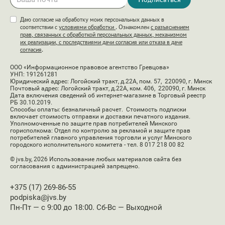
сайте дл
оптимиз
Даю согласие на обработку моих персональных данных в
актуальн
соответствии с
условиями обработки
. Ознакомлен
с разъяснением
рекламы
прав, связанных с обработкой персональных данных, механизмом
их реализации, с последствиями дачи согласия или отказа в даче
согласия
.
yabs-sid
Статистика
1 год
Идентиф
(Yandex)
визита
ООО «Информационное правовое агентство Гревцова»
УНП: 191261281
_ym_visorc
Статистика
30 минут
Использ
Юридический адрес: Логойский тракт, д.22А, пом. 57, 220090, г. Минск
Почтовый адрес: Логойский тракт, д.22А, ком. 406, 220090, г. Минск
(Yandex)
yandex me
Дата включения сведений об интернет-магазине в Торговый реестр
целью
РБ 30.10.2019.
Способы оплаты: безналичный расчет. Стоимость подписки
предост
включает стоимость отправки и доставки печатного издания.
адаптивн
Уполномоченные по защите прав потребителей Минского
горисполкома: Отдел по контролю за рекламой и защите прав
сайт
потребителей главного управления торговли и услуг Минского
городского исполнительного комитета - тел. 8 017 218 00 82
_ga [x2]
Статистика
2 года
Использу
© jvs.by, 2026
Использование любых материалов сайта без
(Google)
генерац
согласования с администрацией запрещено.
статичес
данных 
+375 (17) 269-86-55
посетите
podpiska@jvs.by
использу
Пн-Пт — с 9:00 до 18:00. Сб-Вс — Выходной
kittens_session
Технические/
Сессионный
Использу