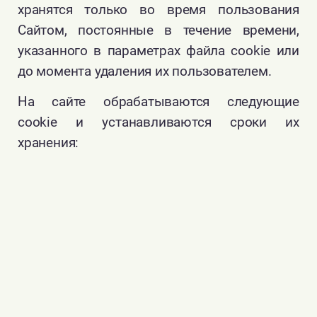
хранятся только во время пользования
Сайтом, постоянные в течение времени,
указанного в параметрах файла cookie или
до момента удаления их пользователем.
На сайте обрабатываются следующие
cookie и устанавливаются сроки их
хранения:
Название файла
Тип cookie-файла
Срок хранения
Опи
__gads
Статистика
13 месяцев
Использу
(Google)
доставк
или рета
__gpi
Статистика
Сессионнный
Использу
(Google)
доставк
или рета