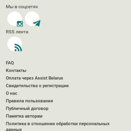
функциональные
авториз
Мы в соцсетях
пользова
форуме
_ga_# [x2]
Статистика
2 года
Использ
RSS лента
(Google)
Google An
для сбор
пользов
посетил 
первого
FAQ
посещен
Контакты
последн
Оплата через Assist Belarus
remixstlid
Маркетинг
12 месяцев
Использу
Свидетельства о регистрации
показа 
О нас
vkontakte
Правила пользования
_gid [x2]
Статистика
1 день
Использу
Публичный договор
(Google)
генерац
Памятка авторам
статичес
Политика в отношении обработки персональных
данных 
данных
посетите