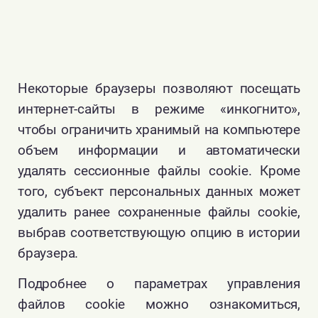
Cайта
_ym_uid
Статистика
1 год
Позволя
(Yandex)
различа
пользов
Сайта п
Некоторые браузеры позволяют посещать
присвое
уникаль
интернет-сайты в режиме «инкогнито»,
идентиф
чтобы ограничить хранимый на компьютере
october_session
Технические/
8 часов
Использу
объем информации и автоматически
функциональные
хранения
удалять сессионные файлы cookie. Кроме
пользов
того, субъект персональных данных может
PHPSESSID
Технические/
Сессионнный
Использу
удалить ранее сохраненные файлы cookie,
функциональные
идентиф
сессии
выбрав соответствующую опцию в истории
пользов
браузера.
shopaholic_cart_id
Технические/
~5 лет
Использу
Подробнее о параметрах управления
функциональные
сохране
идентиф
файлов cookie можно ознакомиться,
корзины